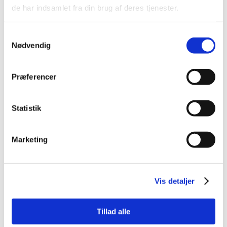
de har indsamlet fra din brug af deres tjenester.
Samtykkevalg
Nødvendig
Send besked
Præferencer
+45 70 20 10 30
Statistik
Kontakt os for et uforpligtende tilbud
Marketing
info@telefonboks.dk
Vis detaljer
En del af Haubjerg Indretning
CVR: 32311326
Tillad alle
Bliv inspireret på vores sociale