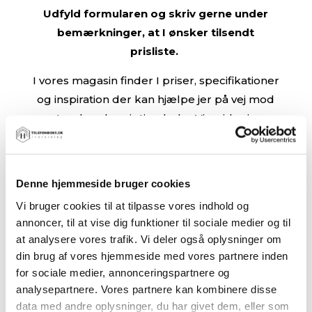
Udfyld formularen og skriv gerne under
bemærkninger, at I ønsker tilsendt
prisliste.
I vores magasin finder I priser, specifikationer
og inspiration der kan hjælpe jer på vej mod
at vælge den rigtige boks. Vi guider jer
igennem hele processen.
Få
Denne hjemmeside bruger cookies
tilsendt
Vi bruger cookies til at tilpasse vores indhold og
en
annoncer, til at vise dig funktioner til sociale medier og til
prisliste
at analysere vores trafik. Vi deler også oplysninger om
din brug af vores hjemmeside med vores partnere inden
for sociale medier, annonceringspartnere og
analysepartnere. Vores partnere kan kombinere disse
data med andre oplysninger, du har givet dem, eller som