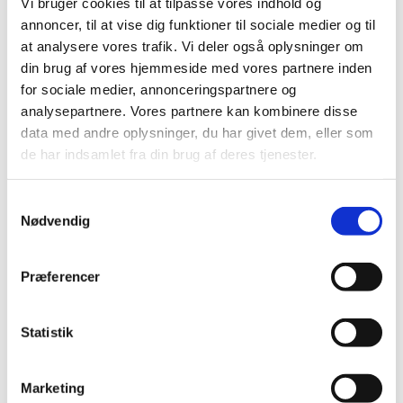
Vi bruger cookies til at tilpasse vores indhold og
Belysningen er integreret i hele den
annoncer, til at vise dig funktioner til sociale medier og til
indvendige loftramme og består af
at analysere vores trafik. Vi deler også oplysninger om
LED-lys med lavt strømforbrug. Lyset
din brug af vores hjemmeside med vores partnere inden
giver en behagelig og funktionel
for sociale medier, annonceringspartnere og
belysning til opkald, videomøder og
analysepartnere. Vores partnere kan kombinere disse
computerarbejde, mens det
data med andre oplysninger, du har givet dem, eller som
polstrede, lydabsorberende
de har indsamlet fra din brug af deres tjenester.
loftpanel i sort Gabriel Focus-stof
bidrager til både akustik og et roligt
Samtykkevalg
Nødvendig
indvendigt udtryk.
Zen Pod Telefonboks har udvendige
Præferencer
mål på B: 120 cm x D: 120 cm x H: 231
cm og indvendige mål på B: 102 cm x
Statistik
D: 102 cm x H: 210 cm. Med en vægt
på 330 kg er boksen en solid løsning
til professionel brug, samtidig med at
Marketing