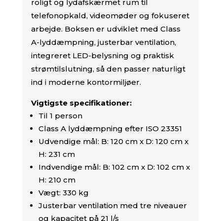
roligt og lydafskærmet rum til
telefonopkald, videomøder og fokuseret
arbejde. Boksen er udviklet med Class
A-lyddæmpning, justerbar ventilation,
integreret LED-belysning og praktisk
strømtilslutning, så den passer naturligt
ind i moderne kontormiljøer.
Vigtigste specifikationer:
Til 1 person
Class A lyddæmpning efter ISO 23351
Udvendige mål: B: 120 cm x D: 120 cm x
H: 231 cm
Indvendige mål: B: 102 cm x D: 102 cm x
H: 210 cm
Vægt: 330 kg
Justerbar ventilation med tre niveauer
og kapacitet på 21 l/s