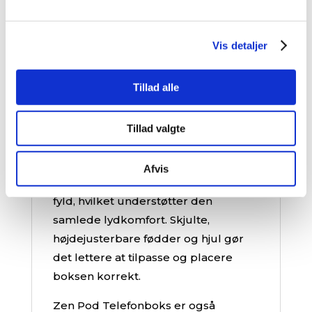
den kompakte størrelse gør den
nem at integrere i forskellige
kontorindretninger.
Vis detaljer
Boksen er konstrueret med en
Tillad alle
coated ramme af post-consumer
genanvendt aluminium og et gulv
med vævet bouclé-tæppe. Gulvet
Tillad valgte
indeholder et lydblokerende
sandwichelement med spånplade,
Afvis
heavy-layer og genanvendt akustisk
fyld, hvilket understøtter den
samlede lydkomfort. Skjulte,
højdejusterbare fødder og hjul gør
det lettere at tilpasse og placere
boksen korrekt.
Zen Pod Telefonboks er også