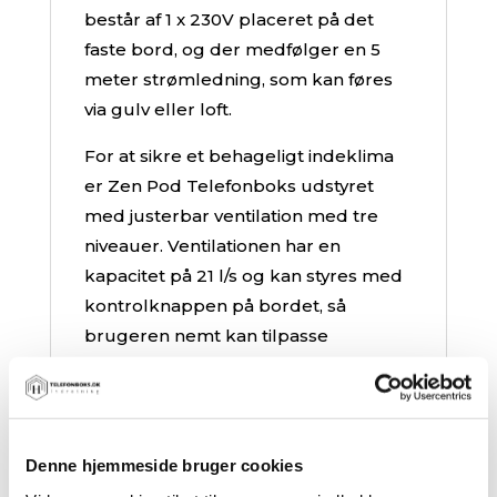
består af 1 x 230V placeret på det
faste bord, og der medfølger en 5
meter strømledning, som kan føres
via gulv eller loft.
For at sikre et behageligt indeklima
er Zen Pod Telefonboks udstyret
med justerbar ventilation med tre
niveauer. Ventilationen har en
kapacitet på 21 l/s og kan styres med
kontrolknappen på bordet, så
brugeren nemt kan tilpasse
luftflowet efter behov. Det gør
boksen komfortabel i hverdagen,
også når den bruges flere gange i
løbet af dagen.
Denne hjemmeside bruger cookies