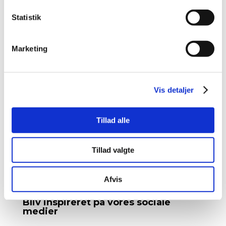
Statistik
Send besked
Marketing
+45 70 20 10 30
Vis detaljer
Kontakt os for et uforpligtende tilbud
Tillad alle
info@telefonboks.dk
Tillad valgte
En del af Haubjerg Indretning
CVR: 32311326
Afvis
Bliv inspireret på vores sociale
medier