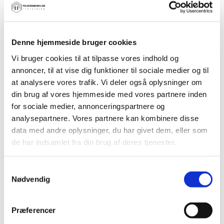
bemærkninger, at I ønsker tilsendt
prisliste.
Denne hjemmeside bruger cookies
I vores magasin finder I priser, specifikationer
og inspiration der kan hjælpe jer på vej mod
Vi bruger cookies til at tilpasse vores indhold og
at vælge den rigtige boks. Vi guider jer
annoncer, til at vise dig funktioner til sociale medier og til
at analysere vores trafik. Vi deler også oplysninger om
igennem hele processen.
din brug af vores hjemmeside med vores partnere inden
for sociale medier, annonceringspartnere og
Få
analysepartnere. Vores partnere kan kombinere disse
tilsendt
data med andre oplysninger, du har givet dem, eller som
en
de har indsamlet fra din brug af deres tjenester.
prisliste
Samtykkevalg
Nødvendig
Præferencer