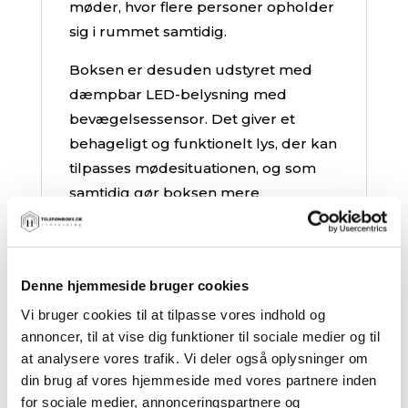
møder, hvor flere personer opholder
sig i rummet samtidig.
Boksen er desuden udstyret med
dæmpbar LED-belysning med
bevægelsessensor. Det giver et
behageligt og funktionelt lys, der kan
tilpasses mødesituationen, og som
samtidig gør boksen mere
energieffektiv i hverdagen.
Når det gælder funktionalitet og
tilslutning, er Zigma Stor Mødeboks
Denne hjemmeside bruger cookies
indrettet til moderne arbejdsbehov.
Vi bruger cookies til at tilpasse vores indhold og
Den leveres med 2 strømstik 230V, 1
annoncer, til at vise dig funktioner til sociale medier og til
USB-A og 1 USB-C, så det er nemt at
at analysere vores trafik. Vi deler også oplysninger om
tilslutte laptops, telefoner og andet
din brug af vores hjemmeside med vores partnere inden
for sociale medier, annonceringspartnere og
udstyr direkte i boksen. Der er