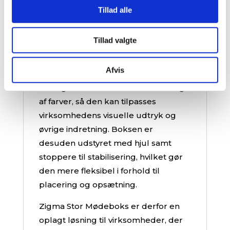
Tillad alle
noter, kaffe eller mødeudstyr.
Indvendigt er boksen udført med
Tillad valgte
akustisk filt, som fås i farverne
mørkegrå, lysegrå og off-white.
Afvis
Udvendigt er boksen beklædt med
stof og kan leveres i et bredt udvalg
af farver, så den kan tilpasses
virksomhedens visuelle udtryk og
øvrige indretning. Boksen er
desuden udstyret med hjul samt
stoppere til stabilisering, hvilket gør
den mere fleksibel i forhold til
placering og opsætning.
Zigma Stor Mødeboks er derfor en
oplagt løsning til virksomheder, der