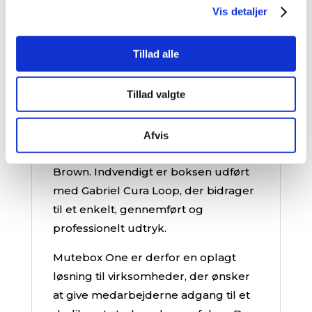
kan tilpasses den måde, den skal
Vis detaljer
bruges på i hverdagen.
Tillad alle
Designmæssigt kan Mutebox One
tilpasses forskellige indretningsstile.
Tillad valgte
Udvendigt fås boksen blandt andet i
trævarianterne Classic, Brown og
Black samt tekstilvarianter som
Afvis
Gabriel Focus Melange og Søuld
Brown. Indvendigt er boksen udført
med Gabriel Cura Loop, der bidrager
til et enkelt, gennemført og
professionelt udtryk.
Mutebox One er derfor en oplagt
løsning til virksomheder, der ønsker
at give medarbejderne adgang til et