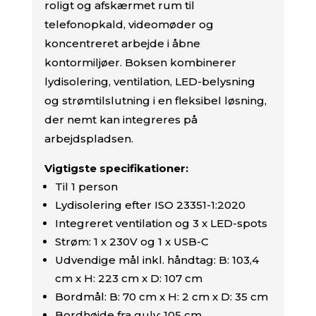
roligt og afskærmet rum til
telefonopkald, videomøder og
koncentreret arbejde i åbne
kontormiljøer. Boksen kombinerer
lydisolering, ventilation, LED-belysning
og strømtilslutning i en fleksibel løsning,
der nemt kan integreres på
arbejdspladsen.
Vigtigste specifikationer:
Til 1 person
Lydisolering efter ISO 23351-1:2020
Integreret ventilation og 3 x LED-spots
Strøm: 1 x 230V og 1 x USB-C
Udvendige mål inkl. håndtag: B: 103,4
cm x H: 223 cm x D: 107 cm
Bordmål: B: 70 cm x H: 2 cm x D: 35 cm
Bordhøjde fra gulv: 105 cm