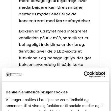
mere behageligt arbejdsmiljø, hvor
medarbejdere kan føre samtaler,
deltage i møder eller arbejde
koncentreret med færre afbrydelser.
Boksen er udstyret med integreret
ventilation på 167 m³/t, som sikrer et
behageligt indeklima under brug.
Samtidig giver de 3 LED-spots et
funktionelt og behageligt lys, der gør
boksen anvendelig til både korte
opkald og længere perioder med
fokuseret arbejde. Den indbyggede
strømtilslutning med 1 x 230V samt 1
x USB-C gør det nemt at tilslutte
Denne hjemmeside bruger cookies
laptop, mobil eller andet udstyr.
Vi bruger cookies til at tilpasse vores indhold og
annoncer, til at vise dig funktioner til sociale medier og til
Med sine udvendige mål inkl.