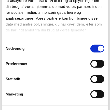
at analysere vores trafik. Vi deler også oplysninger om
håndtag på B: 103,4 cm x H: 223 cm x
din brug af vores hjemmeside med vores partnere inden
D: 107 cm er Mutebox One en
for sociale medier, annonceringspartnere og
kompakt løsning, der kan placeres i
analysepartnere. Vores partnere kan kombinere disse
mange forskellige
data med andre oplysninger, du har givet dem, eller som
de har indsamlet fra din brug af deres tjenester.
kontorindretninger uden at optage
unødigt meget plads. Det
Samtykkevalg
indbyggede bord måler B: 70 cm x H:
Nødvendig
2 cm x D: 35 cm og er placeret 105
cm fra gulvet, hvilket gør boksen
særligt velegnet til kortere
Præferencer
arbejdsopgaver, opkald og
videomøder.
Statistik
Mutebox One vejer 250 kg og er
designet som en solid og
Marketing
professionel løsning til erhverv. Stol
kan tilvælges efter behov, så boksen