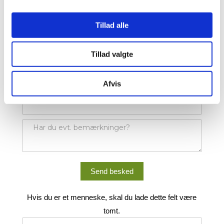
Få
Tillad alle
tilsendt
en
Tillad valgte
prisliste
Afvis
Send besked
Hvis du er et menneske, skal du lade dette felt være
tomt.