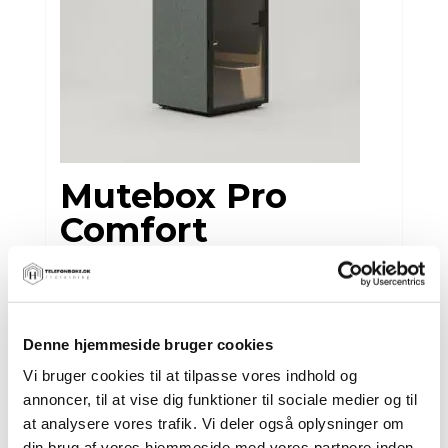
Mutebox Pro
Comfort
Kontakt os for et tilbud
Denne hjemmeside bruger cookies
Vi bruger cookies til at tilpasse vores indhold og
Mutebox Work
annoncer, til at vise dig funktioner til sociale medier og til
at analysere vores trafik. Vi deler også oplysninger om
Kontakt os for et tilbud
din brug af vores hjemmeside med vores partnere inden