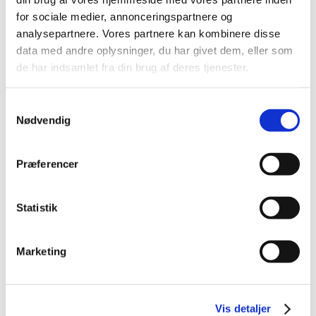
for sociale medier, annonceringspartnere og
analysepartnere. Vores partnere kan kombinere disse
data med andre oplysninger, du har givet dem, eller som
de har indsamlet fra din brug af deres tjenester.
Samtykkevalg
Nødvendig
Modtag prisliste
Præferencer
Udfyld formularen og skriv gerne under
bemærkninger, at I ønsker tilsendt
Statistik
prisliste.
I vores magasin finder I priser, specifikationer
Marketing
og inspiration der kan hjælpe jer på vej mod
at vælge den rigtige boks. Vi guider jer
igennem hele processen.
Vis detaljer