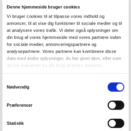
Denne hjemmeside bruger cookies
Vi bruger cookies til at tilpasse vores indhold og
1
annoncer, til at vise dig funktioner til sociale medier og til
2
at analysere vores trafik. Vi deler også oplysninger om
→
din brug af vores hjemmeside med vores partnere inden
for sociale medier, annonceringspartnere og
analysepartnere. Vores partnere kan kombinere disse
data med andre oplysninger, du har givet dem, eller som
de har indsamlet fra din brug af deres tjenester.
Modtag prisliste
Samtykkevalg
Nødvendig
Udfyld formularen og skriv gerne under
bemærkninger, at I ønsker tilsendt
Præferencer
prisliste.
I vores magasin finder I priser, specifikationer
Statistik
og inspiration der kan hjælpe jer på vej mod